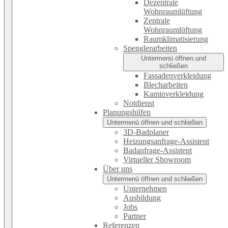
Dezentrale
Wohnraumlüftung
Zentrale
Wohnraumlüftung
Raumklimatisierung
Spenglerarbeiten
Untermenü öffnen und
schließen
Fassadenverkleidung
Blecharbeiten
Kaminverkleidung
Notdienst
Planungshilfen
Untermenü öffnen und schließen
3D-Badplaner
Heizungsanfrage-Assistent
Badanfrage-Assistent
Virtueller Showroom
Über uns
Untermenü öffnen und schließen
Unternehmen
Ausbildung
Jobs
Partner
Referenzen