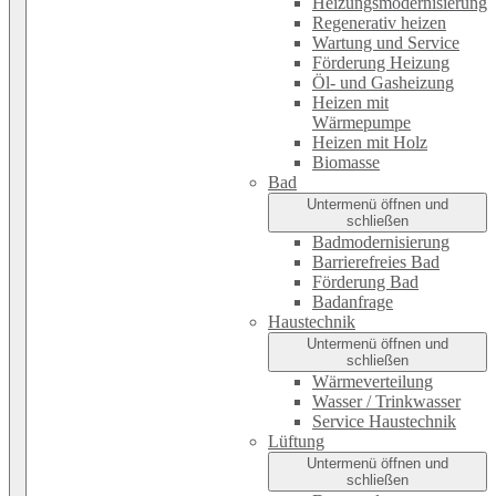
Heizungsmodernisierung
Regenerativ heizen
Wartung und Service
Förderung Heizung
Öl- und Gasheizung
Heizen mit
Wärmepumpe
Heizen mit Holz
Biomasse
Bad
Untermenü öffnen und
schließen
Badmodernisierung
Barrierefreies Bad
Förderung Bad
Badanfrage
Haustechnik
Untermenü öffnen und
schließen
Wärmeverteilung
Wasser / Trinkwasser
Service Haustechnik
Lüftung
Untermenü öffnen und
schließen